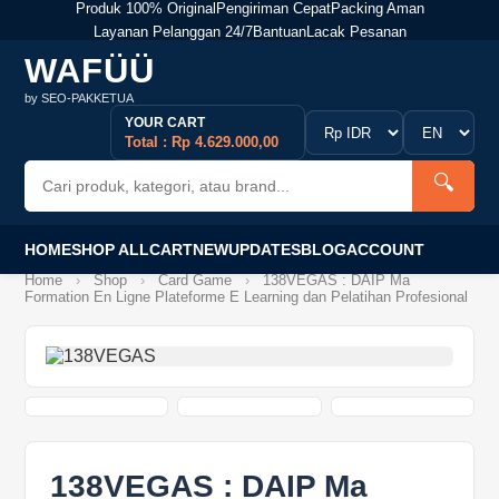
Produk 100% Original
Pengiriman Cepat
Packing Aman
Layanan Pelanggan 24/7
Bantuan
Lacak Pesanan
WAFÜÜ
by SEO-PAKKETUA
YOUR CART
Total : Rp 4.629.000,00
🔍
HOME
SHOP ALL
CART
NEW
UPDATES
BLOG
ACCOUNT
Home
›
Shop
›
Card Game
›
138VEGAS : DAIP Ma
Formation En Ligne Plateforme E Learning dan Pelatihan Profesional
138VEGAS : DAIP Ma