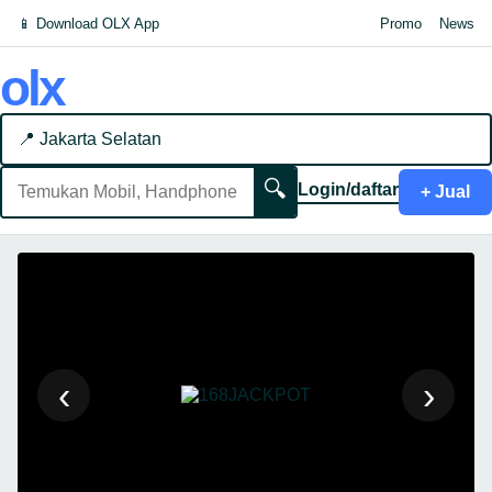
📱 Download OLX App
Promo
News
olx
📍 Jakarta Selatan
🔍
Login/daftar
+ Jual
‹
›