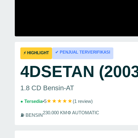
✔ PENJUAL TERVERIFIKASI
⚡ HIGHLIGHT
4DSETAN (2003
1.8 CD Bensin-AT
★★★★★
● Tersedia
•
5
(1 review)
230.000 KM
⚙ AUTOMATIC
⛽ BENSIN