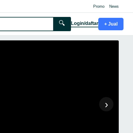
Promo
News
🔍
Login/daftar
+ Jual
›