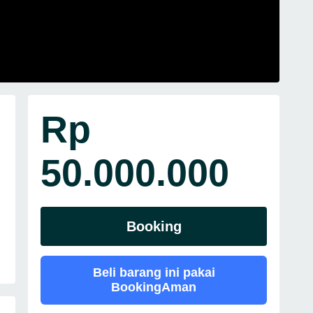
Rp
50.000.000
Booking
Beli barang ini pakai
BookingAman