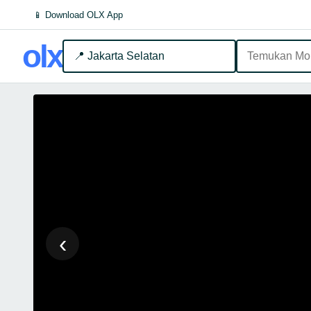
📱 Download OLX App
olx
📍 Jakarta Selatan
‹