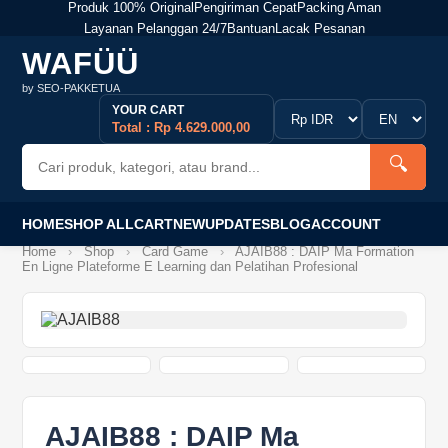
Produk 100% Original
Pengiriman Cepat
Packing Aman
Layanan Pelanggan 24/7
Bantuan
Lacak Pesanan
WAFÜÜ
by SEO-PAKKETUA
YOUR CART
Total : Rp 4.629.000,00
🔍
HOME
SHOP ALL
CART
NEW
UPDATES
BLOG
ACCOUNT
Home
›
Shop
›
Card Game
›
AJAIB88 : DAIP Ma Formation
En Ligne Plateforme E Learning dan Pelatihan Profesional
AJAIB88 : DAIP Ma