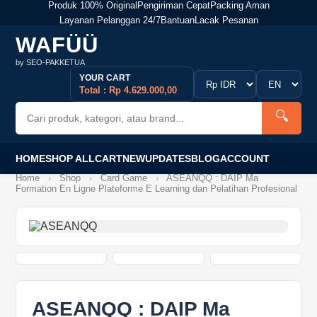
Produk 100% Original
Pengiriman Cepat
Packing Aman
Layanan Pelanggan 24/7
Bantuan
Lacak Pesanan
WAFÜÜ
by SEO-PAKKETUA
YOUR CART
Total : Rp 4.629.000,00
🔍
HOME
SHOP ALL
CART
NEW
UPDATES
BLOG
ACCOUNT
Home
›
Shop
›
Card Game
›
ASEANQQ : DAIP Ma
Formation En Ligne Plateforme E Learning dan Pelatihan Profesional
ASEANQQ : DAIP Ma