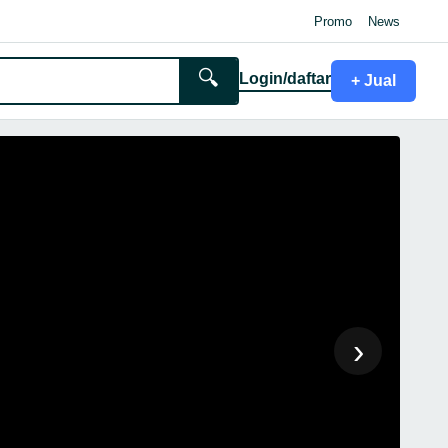
Promo
News
🔍
Login/daftar
+ Jual
›