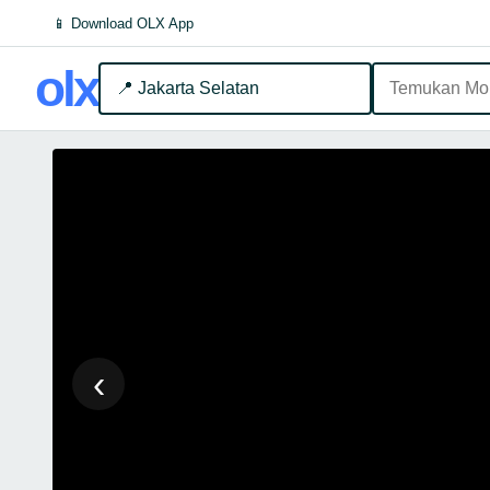
📱 Download OLX App
olx
📍 Jakarta Selatan
‹