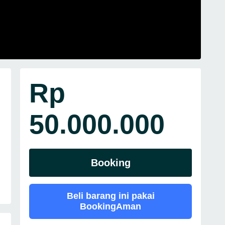
Rp
50.000.000
Booking
Beli barang ini pakai
BookingAman