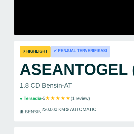
✔ PENJUAL TERVERIFIKASI
⚡ HIGHLIGHT
ASEANTOGEL (
1.8 CD Bensin-AT
★★★★★
● Tersedia
•
5
(1 review)
230.000 KM
⚙ AUTOMATIC
⛽ BENSIN