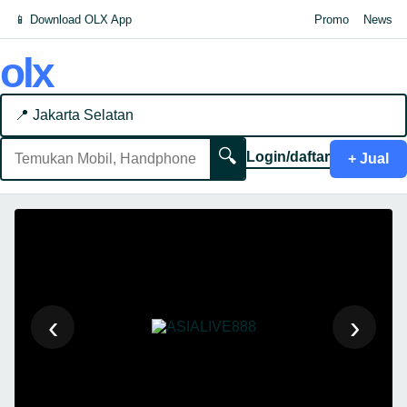
📱 Download OLX App
Promo
News
olx
📍 Jakarta Selatan
🔍
Login/daftar
+ Jual
‹
›