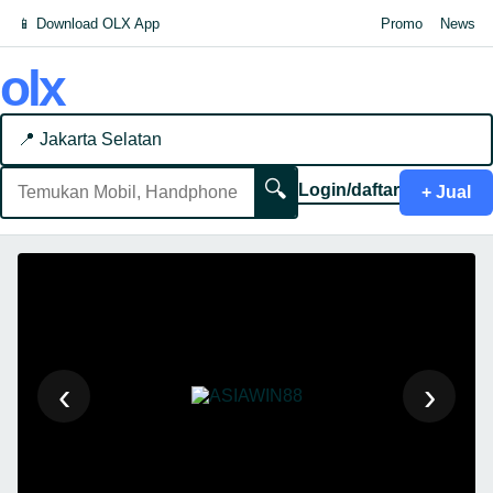
📱 Download OLX App
Promo
News
olx
📍 Jakarta Selatan
🔍
Login/daftar
+ Jual
‹
›