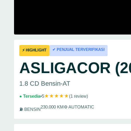
✔ PENJUAL TERVERIFIKASI
⚡ HIGHLIGHT
ASLIGACOR (2
1.8 CD Bensin-AT
★★★★★
● Tersedia
•
5
(1 review)
230.000 KM
⚙ AUTOMATIC
⛽ BENSIN