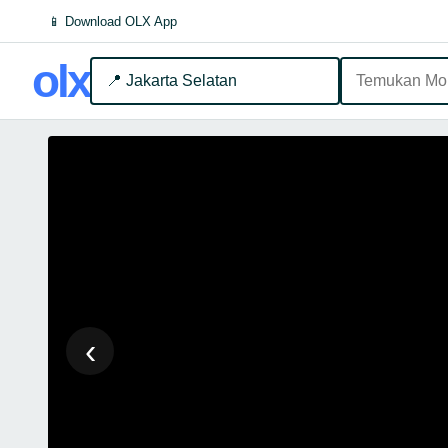
📱 Download OLX App
olx
📍 Jakarta Selatan
‹