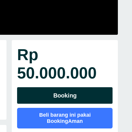
Rp
50.000.000
Booking
Beli barang ini pakai
BookingAman