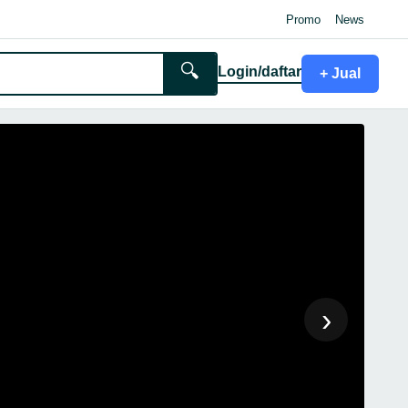
Promo
News
🔍
Login/daftar
+ Jual
›