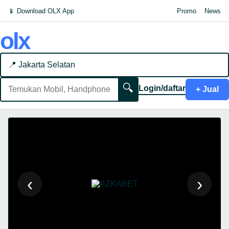
📱 Download OLX App
Promo
News
olx
📍 Jakarta Selatan
🔍
Login/daftar
+ Jual
‹
›