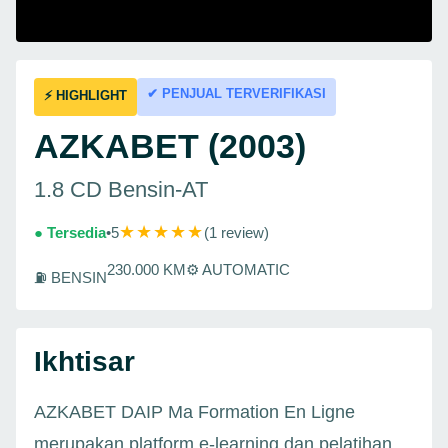
✔ PENJUAL TERVERIFIKASI
⚡ HIGHLIGHT
AZKABET (2003)
1.8 CD Bensin-AT
★★★★★
● Tersedia
•
5
(1 review)
230.000 KM
⚙ AUTOMATIC
⛽ BENSIN
Ikhtisar
AZKABET DAIP Ma Formation En Ligne
merupakan platform e-learning dan pelatihan