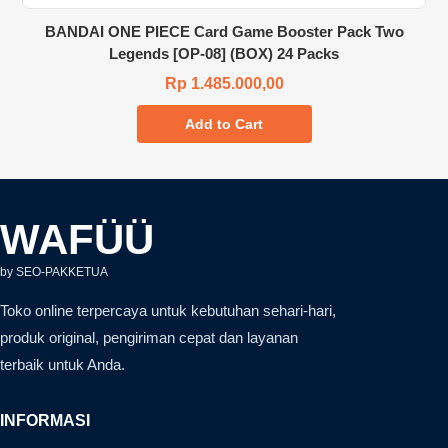
BANDAI ONE PIECE Card Game Booster Pack Two
Legends [OP-08] (BOX) 24 Packs
Rp 1.485.000,00
Add to Cart
WAFÜÜ
by SEO-PAKKETUA
Toko online terpercaya untuk kebutuhan sehari-hari,
produk original, pengiriman cepat dan layanan
terbaik untuk Anda.
INFORMASI