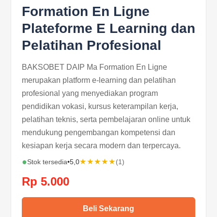
Formation En Ligne
Plateforme E Learning dan
Pelatihan Profesional
BAKSOBET DAIP Ma Formation En Ligne
merupakan platform e-learning dan pelatihan
profesional yang menyediakan program
pendidikan vokasi, kursus keterampilan kerja,
pelatihan teknis, serta pembelajaran online untuk
mendukung pengembangan kompetensi dan
kesiapan kerja secara modern dan terpercaya.
●
★★★★★
Stok tersedia
•
5,0
(1)
Rp 5.000
Beli Sekarang