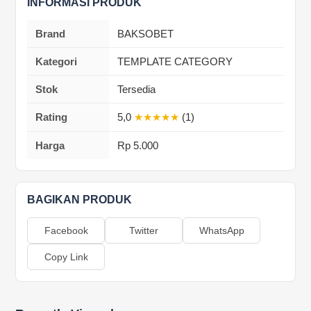
INFORMASI PRODUK
Brand
BAKSOBET
Kategori
TEMPLATE CATEGORY
Stok
Tersedia
Rating
5,0
★★★★★
(1)
Harga
Rp 5.000
BAGIKAN PRODUK
Facebook
Twitter
WhatsApp
Copy Link