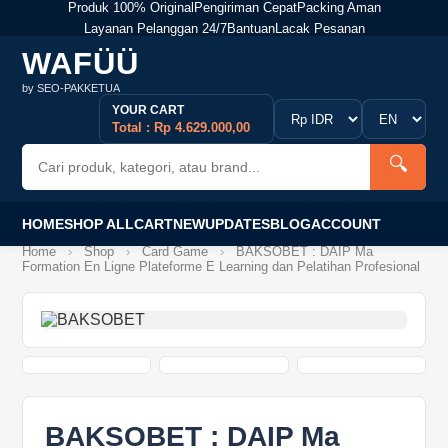
Produk 100% Original
Pengiriman Cepat
Packing Aman
Layanan Pelanggan 24/7
Bantuan
Lacak Pesanan
WAFÜÜ
by SEO-PAKKETUA
YOUR CART
Total : Rp 4.629.000,00
🔍
HOME
SHOP ALL
CART
NEW
UPDATES
BLOG
ACCOUNT
Home
›
Shop
›
Card Game
›
BAKSOBET : DAIP Ma
Formation En Ligne Plateforme E Learning dan Pelatihan Profesional
BAKSOBET : DAIP Ma