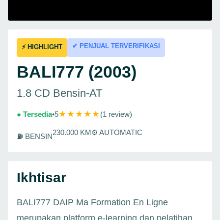
✔ PENJUAL TERVERIFIKASI
⚡ HIGHLIGHT
BALI777 (2003)
1.8 CD Bensin-AT
★★★★★
● Tersedia
•
5
(1 review)
230.000 KM
⚙ AUTOMATIC
⛽ BENSIN
Ikhtisar
BALI777 DAIP Ma Formation En Ligne
merupakan platform e-learning dan pelatihan