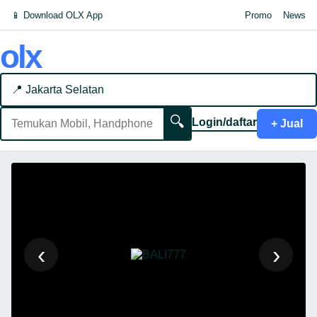
📱 Download OLX App
Promo
News
olx
📍 Jakarta Selatan
🔍
Login/daftar
+ Jual
‹
›