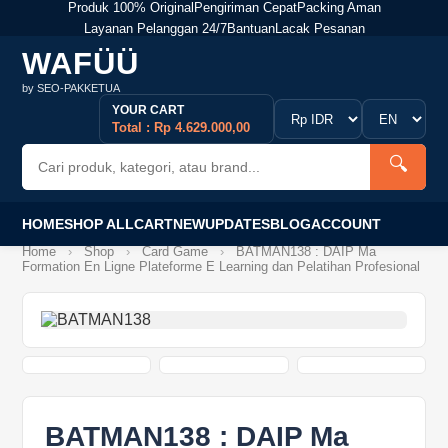
Produk 100% Original
Pengiriman Cepat
Packing Aman
Layanan Pelanggan 24/7
Bantuan
Lacak Pesanan
WAFÜÜ
by SEO-PAKKETUA
YOUR CART
Total : Rp 4.629.000,00
🔍
HOME
SHOP ALL
CART
NEW
UPDATES
BLOG
ACCOUNT
Home
›
Shop
›
Card Game
›
BATMAN138 : DAIP Ma
Formation En Ligne Plateforme E Learning dan Pelatihan Profesional
BATMAN138 : DAIP Ma