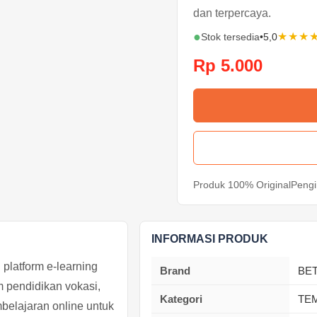
dan terpercaya.
●
★★★
Stok tersedia
•
5,0
Rp 5.000
Produk 100% Original
Pengi
INFORMASI PRODUK
latform e-learning
Brand
BE
 pendidikan vokasi,
Kategori
TE
mbelajaran online untuk