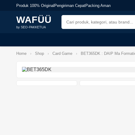
Produk 100% Original
Pengiriman Cepat
Packing Aman
WAFÜÜ
by SEO-PAKKETUA
Home
›
Shop
›
Card Game
›
BET365DK : DAIP Ma Formation 