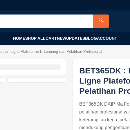
🔍
HOME
SHOP ALL
CART
NEW
UPDATES
BLOG
ACCOUNT
En Ligne Plateforme E Learning dan Pelatihan Profesional
BET365DK : 
Ligne Platef
Pelatihan Pr
BET365DK DAIP Ma Forma
pelatihan profesional y
keterampilan kerja, pela
mendukung pengembanga