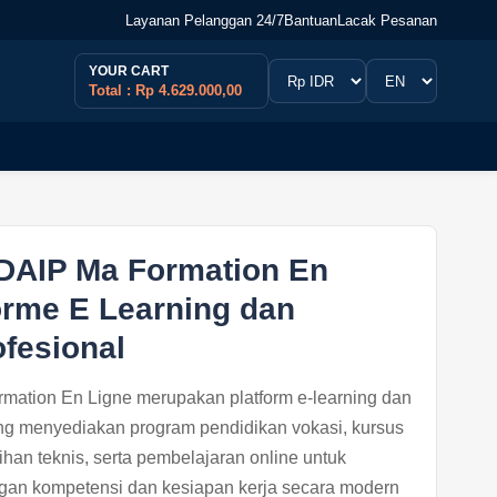
Layanan Pelanggan 24/7
Bantuan
Lacak Pesanan
YOUR CART
Total : Rp 4.629.000,00
DAIP Ma Formation En
orme E Learning dan
ofesional
tion En Ligne merupakan platform e-learning dan
ang menyediakan program pendidikan vokasi, kursus
tihan teknis, serta pembelajaran online untuk
n kompetensi dan kesiapan kerja secara modern