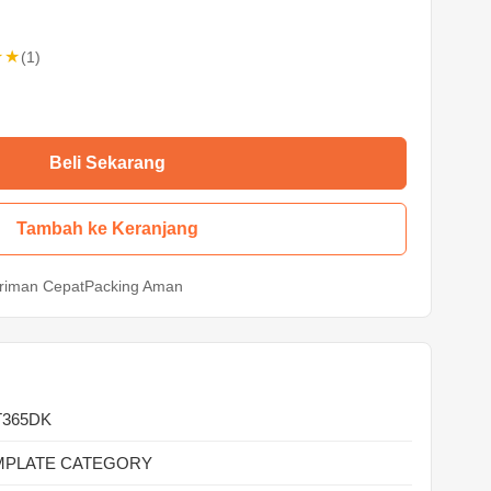
★★
(1)
Beli Sekarang
Tambah ke Keranjang
riman Cepat
Packing Aman
T365DK
MPLATE CATEGORY