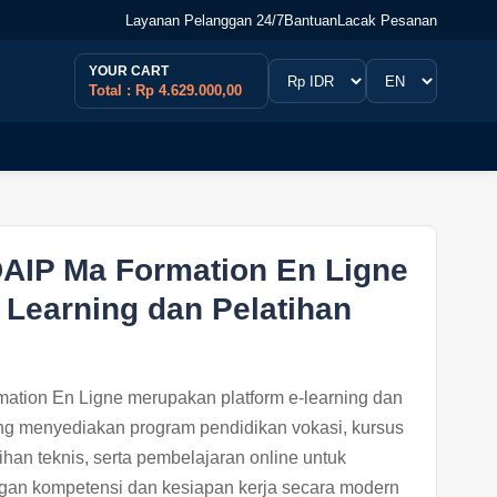
Layanan Pelanggan 24/7
Bantuan
Lacak Pesanan
YOUR CART
Total : Rp 4.629.000,00
DAIP Ma Formation En Ligne
 Learning dan Pelatihan
tion En Ligne merupakan platform e-learning dan
ang menyediakan program pendidikan vokasi, kursus
tihan teknis, serta pembelajaran online untuk
n kompetensi dan kesiapan kerja secara modern