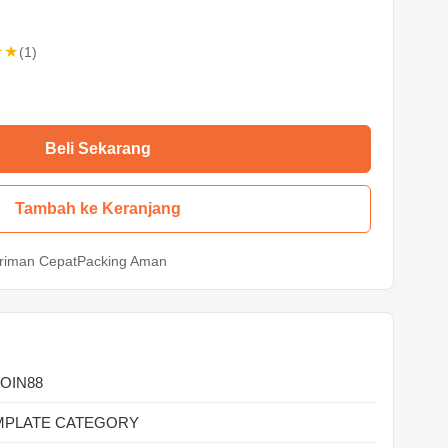
★★
(1)
Beli Sekarang
Tambah ke Keranjang
riman Cepat
Packing Aman
OIN88
MPLATE CATEGORY