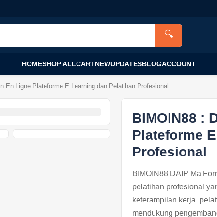
🔍
HOME
SHOP ALL
CART
NEW
UPDATES
BLOG
ACCOUNT
En Ligne Plateforme E Learning dan Pelatihan Profesional
BIMOIN88 : 
Plateforme E
Profesional
BIMOIN88 DAIP Ma Forma
pelatihan profesional y
keterampilan kerja, pela
mendukung pengembanga