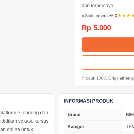
dan terpercaya.
●
★★★
Stok tersedia
•
5,0
Rp 5.000
Produk 100% Original
Pengi
INFORMASI PRODUK
atform e-learning dan
Brand
BIM
didikan vokasi, kursus
Kategori
TE
ran online untuk