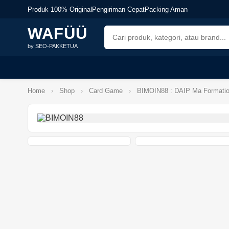
Produk 100% Original
Pengiriman Cepat
Packing Aman
WAFÜÜ
by SEO-PAKKETUA
Home
›
Shop
›
Card Game
›
BIMOIN88 : DAIP Ma Formation 