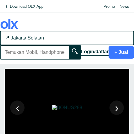
📱 Download OLX App
Promo
News
olx
📍 Jakarta Selatan
🔍
Login/daftar
+ Jual
‹
›