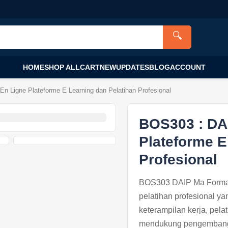
🔍
HOME
SHOP ALL
CART
NEW
UPDATES
BLOG
ACCOUNT
 Ligne Plateforme E Learning dan Pelatihan Profesional
BOS303 : DA
Plateforme E
Profesional
BOS303 DAIP Ma Formati
pelatihan profesional y
keterampilan kerja, pela
mendukung pengembanga