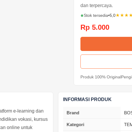
dan terpercaya.
●
★★★
Stok tersedia
•
5,0
Rp 5.000
Produk 100% Original
Pengi
INFORMASI PRODUK
form e-learning dan
Brand
BO
didikan vokasi, kursus
Kategori
TE
ran online untuk