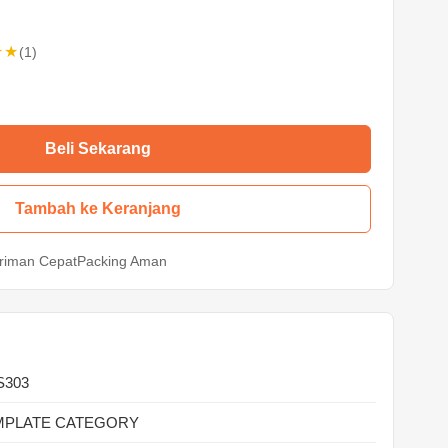
★★
(1)
Beli Sekarang
Tambah ke Keranjang
riman Cepat
Packing Aman
S303
MPLATE CATEGORY