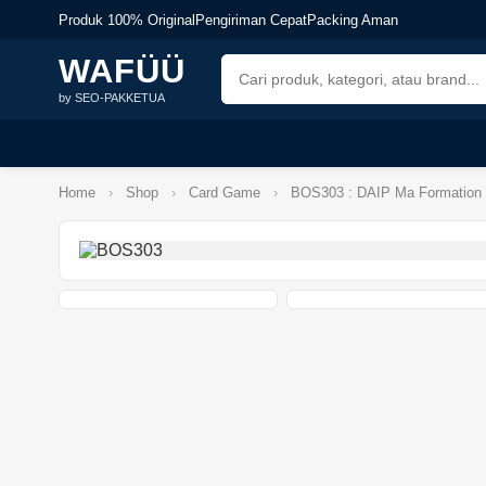
Produk 100% Original
Pengiriman Cepat
Packing Aman
WAFÜÜ
by SEO-PAKKETUA
Home
›
Shop
›
Card Game
›
BOS303 : DAIP Ma Formation En