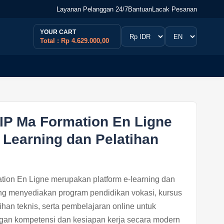
Layanan Pelanggan 24/7
Bantuan
Lacak Pesanan
YOUR CART
Total : Rp 4.629.000,00
IP Ma Formation En Ligne
 Learning dan Pelatihan
on En Ligne merupakan platform e-learning dan
ang menyediakan program pendidikan vokasi, kursus
tihan teknis, serta pembelajaran online untuk
n kompetensi dan kesiapan kerja secara modern