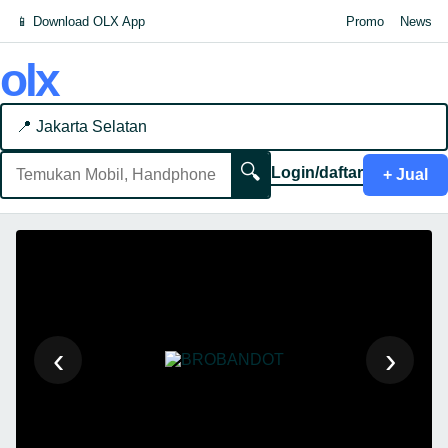
📱 Download OLX App
Promo
News
olx
📍 Jakarta Selatan
🔍
Login/daftar
+ Jual
‹
›