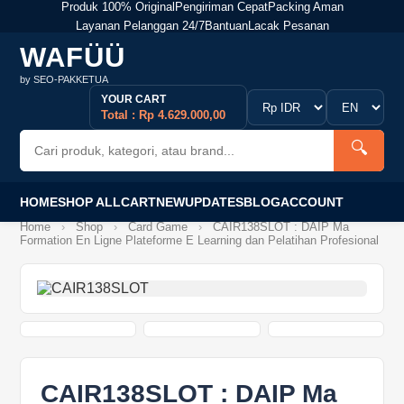
Produk 100% Original
Pengiriman Cepat
Packing Aman
Layanan Pelanggan 24/7
Bantuan
Lacak Pesanan
WAFÜÜ
by SEO-PAKKETUA
YOUR CART
Total : Rp 4.629.000,00
🔍
HOME
SHOP ALL
CART
NEW
UPDATES
BLOG
ACCOUNT
Home
›
Shop
›
Card Game
›
CAIR138SLOT : DAIP Ma
Formation En Ligne Plateforme E Learning dan Pelatihan Profesional
CAIR138SLOT : DAIP Ma