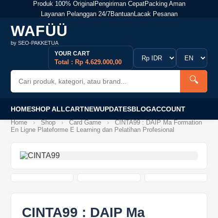
Produk 100% Original
Pengiriman Cepat
Packing Aman
Layanan Pelanggan 24/7
Bantuan
Lacak Pesanan
WAFÜÜ
by SEO-PAKKETUA
YOUR CART
Total : Rp 4.629.000,00
🔍
HOME
SHOP ALL
CART
NEW
UPDATES
BLOG
ACCOUNT
Home
›
Shop
›
Card Game
›
CINTA99 : DAIP Ma Formation
En Ligne Plateforme E Learning dan Pelatihan Profesional
CINTA99 : DAIP Ma