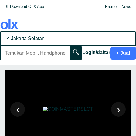
📱 Download OLX App
Promo
News
olx
📍 Jakarta Selatan
🔍
Login/daftar
+ Jual
‹
›