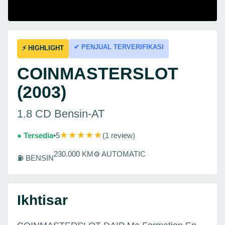
✔ PENJUAL TERVERIFIKASI
⚡ HIGHLIGHT
COINMASTERSLOT
(2003)
1.8 CD Bensin-AT
★★★★★
● Tersedia
•
5
(1 review)
230.000 KM
⚙ AUTOMATIC
⛽ BENSIN
Ikhtisar