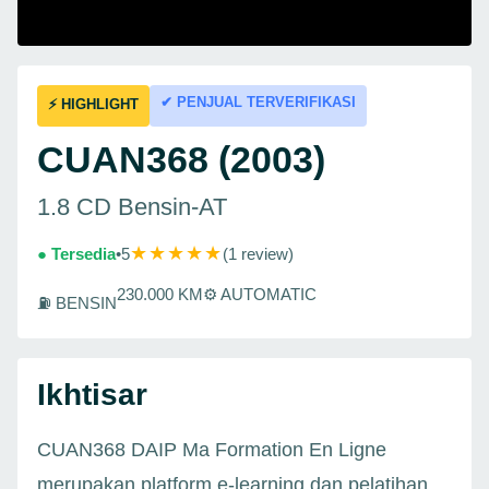
✔ PENJUAL TERVERIFIKASI
⚡ HIGHLIGHT
CUAN368 (2003)
1.8 CD Bensin-AT
★★★★★
● Tersedia
•
5
(1 review)
230.000 KM
⚙ AUTOMATIC
⛽ BENSIN
Ikhtisar
CUAN368 DAIP Ma Formation En Ligne
merupakan platform e-learning dan pelatihan