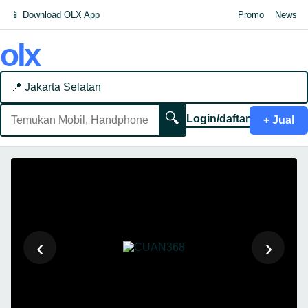
📱 Download OLX App
Promo
News
olx
📍 Jakarta Selatan
🔍
Login/daftar
+ Jual
‹
›