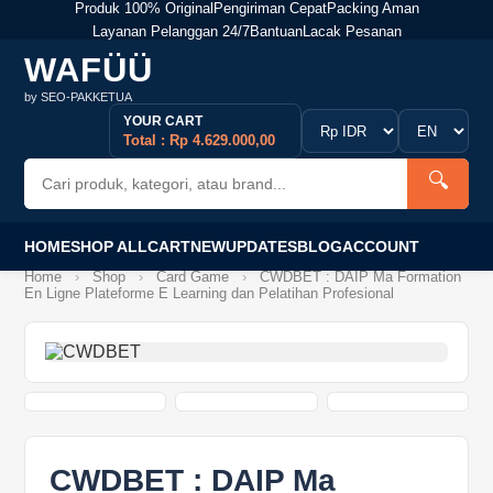
Produk 100% Original
Pengiriman Cepat
Packing Aman
Layanan Pelanggan 24/7
Bantuan
Lacak Pesanan
WAFÜÜ
by SEO-PAKKETUA
YOUR CART
Total : Rp 4.629.000,00
🔍
HOME
SHOP ALL
CART
NEW
UPDATES
BLOG
ACCOUNT
Home
›
Shop
›
Card Game
›
CWDBET : DAIP Ma Formation
En Ligne Plateforme E Learning dan Pelatihan Profesional
CWDBET : DAIP Ma