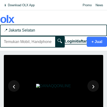
📱 Download OLX App
Promo
News
olx
📍 Jakarta Selatan
🔍
Login/daftar
+ Jual
‹
›