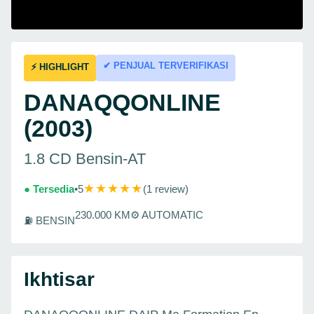
✔ PENJUAL TERVERIFIKASI
⚡ HIGHLIGHT
DANAQQONLINE
(2003)
1.8 CD Bensin-AT
★★★★★
● Tersedia
•
5
(1 review)
230.000 KM
⚙ AUTOMATIC
⛽ BENSIN
Ikhtisar