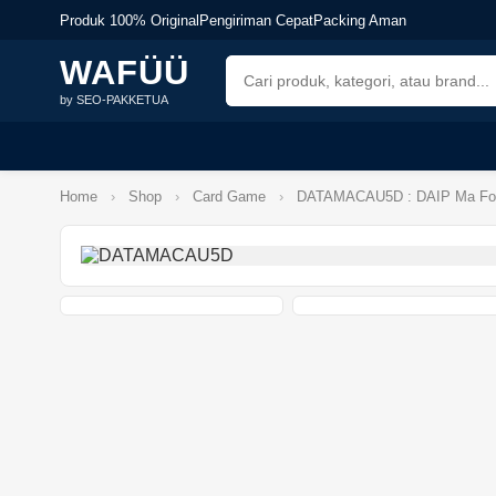
Produk 100% Original
Pengiriman Cepat
Packing Aman
WAFÜÜ
by SEO-PAKKETUA
Home
›
Shop
›
Card Game
›
DATAMACAU5D : DAIP Ma Format