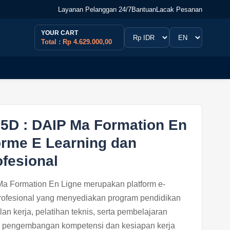
Layanan Pelanggan 24/7
Bantuan
Lacak Pesanan
YOUR CART
Total : Rp 4.629.000,00
 : DAIP Ma Formation En
orme E Learning dan
ofesional
ormation En Ligne merupakan platform e-
profesional yang menyediakan program pendidikan
lan kerja, pelatihan teknis, serta pembelajaran
 pengembangan kompetensi dan kesiapan kerja