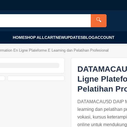
🔍
HOME
SHOP ALL
CART
NEW
UPDATES
BLOG
ACCOUNT
ion En Ligne Plateforme E Learning dan Pelatihan Profesional
DATAMACAU5D
Ligne Platef
Pelatihan Pr
DATAMACAU5D DAIP Ma F
learning dan pelatihan 
vokasi, kursus keterampi
online untuk mendukung