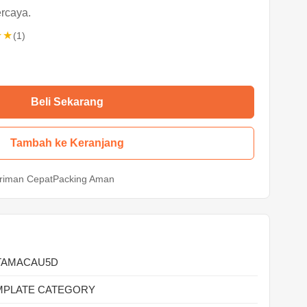
rcaya.
★★
(1)
Beli Sekarang
Tambah ke Keranjang
riman Cepat
Packing Aman
TAMACAU5D
MPLATE CATEGORY