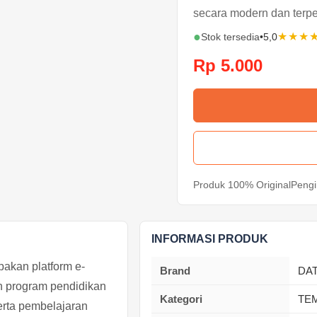
secara modern dan terpe
●
★★★
Stok tersedia
•
5,0
Rp 5.000
Produk 100% Original
Pengi
INFORMASI PRODUK
kan platform e-
Brand
DA
n program pendidikan
Kategori
TE
serta pembelajaran